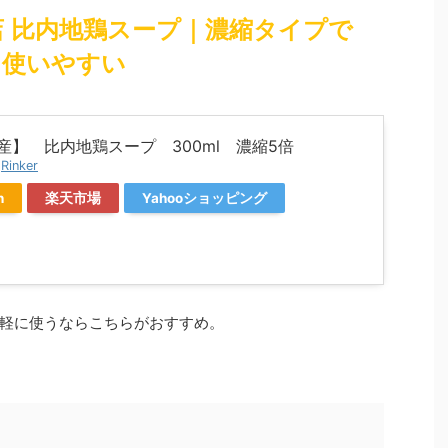
店 比内地鶏スープ｜濃縮タイプで
使いやすい
産】 比内地鶏スープ 300ml 濃縮5倍
y
Rinker
n
楽天市場
Yahooショッピング
軽に使うならこちらがおすすめ。
。