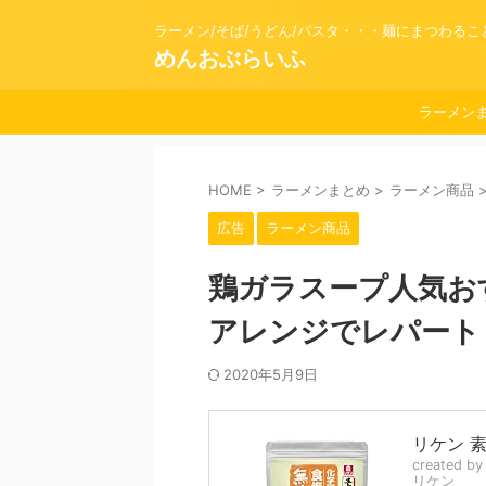
ラーメン/そば/うどん/パスタ・・・麺にまつわる
めんおぶらいふ
ラーメン
HOME
>
ラーメンまとめ
>
ラーメン商品
広告
ラーメン商品
鶏ガラスープ人気お
アレンジでレパート
2020年5月9日
リケン 素
created b
リケン