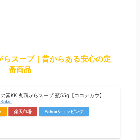
鶏がらスープ｜昔からある安心の定
番商品
味の素KK 丸鶏がらスープ 瓶55g【ココデカウ】
y
Rinker
n
楽天市場
Yahooショッピング