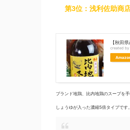
第3位：浅利佐助商
【秋田県
created b
Amazo
ブランド地鶏、比内地鶏のスープを手
しょうゆが入った濃縮5倍タイプです