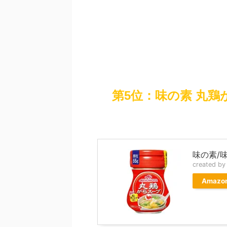
第5位：味の素 丸
味の素/
created b
Amazo