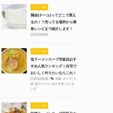
ラーメン商品
鶏油(チーユ)ってどこで買え
るの！？売ってる場所から簡
単レシピまで紹介します！
2022/6/26
ラーメン商品
塩ラーメンスープ市販品おす
すめ人気ランキング｜自宅で
おいしく作りたいならこれ！
2022/6/26
市販
,
スープ
,
人
気
,
塩ラーメン
,
おすすめ
,
ランキ
ング
ラーメン商品