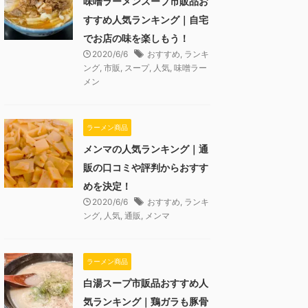
味噌ラーメンスープ市販品お
すすめ人気ランキング｜自宅
でお店の味を楽しもう！
2020/6/6
おすすめ
,
ランキ
ング
,
市販
,
スープ
,
人気
,
味噌ラー
メン
ラーメン商品
メンマの人気ランキング｜通
販の口コミや評判からおすす
めを決定！
2020/6/6
おすすめ
,
ランキ
ング
,
人気
,
通販
,
メンマ
ラーメン商品
白湯スープ市販品おすすめ人
気ランキング｜鶏ガラも豚骨