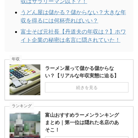
収はサラリーマン以下？！
うどん屋は儲かる？儲からない？大きな年
収を得るには何杯売ればいい？
富士そば元社長【丹道夫の年収は？】ホワ
イト企業の秘密は名言に隠されていた！
年収
ラーメン屋って儲かる儲からな
い？【リアルな年収実態に迫る】
続きを見る
ランキング
富山おすすめラーメンランキング
まとめ｜第一位は隠れた名店のあ
そこ！