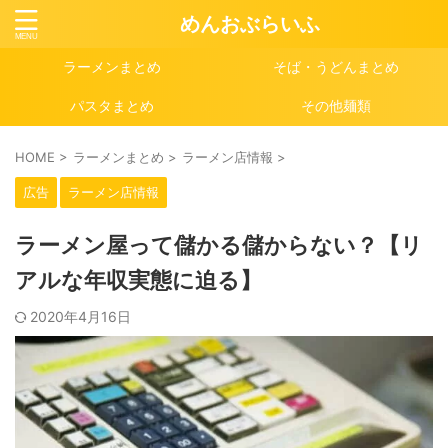
めんおぶらいふ
ラーメンまとめ
そば・うどんまとめ
パスタまとめ
その他麺類
HOME
>
ラーメンまとめ
>
ラーメン店情報
>
広告
ラーメン店情報
ラーメン屋って儲かる儲からない？【リ
アルな年収実態に迫る】
2020年4月16日