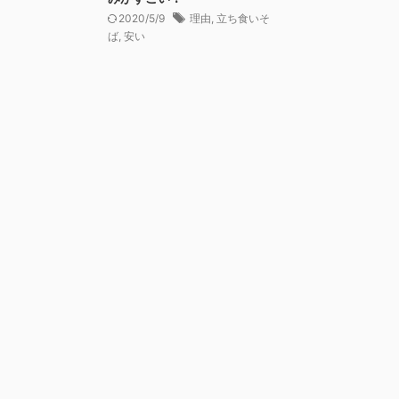
2020/5/9
理由
,
立ち食いそ
ば
,
安い