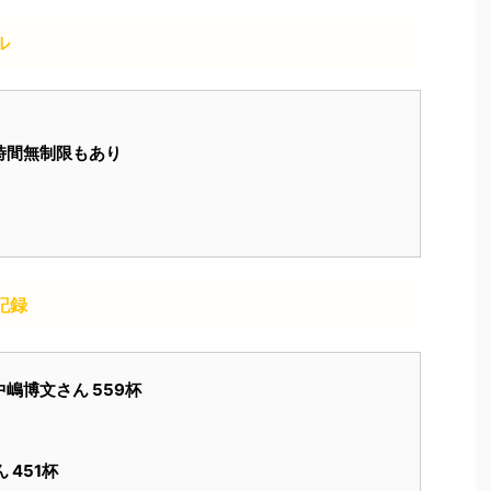
ル
時間無制限もあり
記録
中嶋博文さん 559杯
 451杯