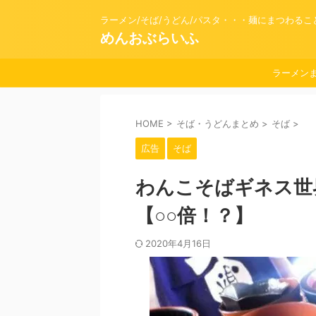
ラーメン/そば/うどん/パスタ・・・麺にまつわる
めんおぶらいふ
ラーメン
HOME
>
そば・うどんまとめ
>
そば
>
広告
そば
わんこそばギネス世
【○○倍！？】
2020年4月16日