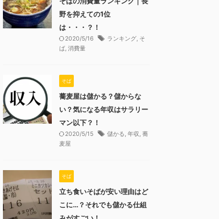
そばの消費量ランキング｜長
野を抑えての1位
は・・・？！
2020/5/16
ランキング
,
そ
ば
,
消費量
そば
蕎麦屋は儲かる？儲からな
い？気になる年収はサラリー
マン以下？！
2020/5/15
儲かる
,
年収
,
蕎
麦屋
そば
立ち食いそばが安い理由はど
こに…？それでも儲かる仕組
みがすごい！