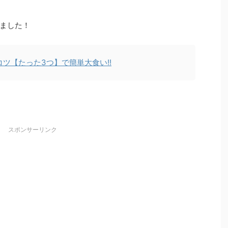
ました！
ツ【たった3つ】で簡単大食い!!
スポンサーリンク