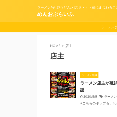
ラーメン/そば/うどん/パスタ・・・麺にまつわる
めんおぶらいふ
ラーメン
HOME
>
店主
店主
ラーメン知識
ラーメン店主が腕
謎
2020/5/5
ラーメン
※こちらのポップも、10