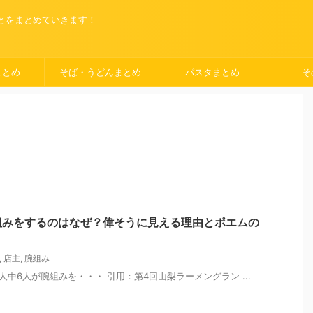
ことをまとめていきます！
まとめ
そば・うどんまとめ
パスタまとめ
そ
組みをするのはなぜ？偉そうに見える理由とポエムの
,
店主
,
腕組み
人中6人が腕組みを・・・ 引用：第4回山梨ラーメングラン ...