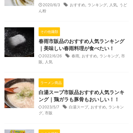
2020/6/3
おすすめ
,
ランキング
,
人気
,
うど
ん粉
その他麺類
春雨市販品のおすすめ人気ランキング
｜美味しい春雨料理が食べたい！
2022/6/26
春雨
,
おすすめ
,
ランキング
,
市
販
,
人気
ラーメン商品
白湯スープ市販品おすすめ人気ランキ
ング｜鶏ガラも豚骨もおいしい！！
2023/5/7
白湯スープ
,
おすすめ
,
ランキン
グ
,
市販