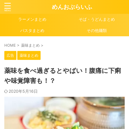
めんおぶらいふ
ラーメンまとめ
そば・うどんまとめ
パスタまとめ
その他麺類
HOME
>
薬味まとめ
>
広告
薬味まとめ
薬味を食べ過ぎるとやばい！腹痛に下痢
や味覚障害も！？
2020年5月16日