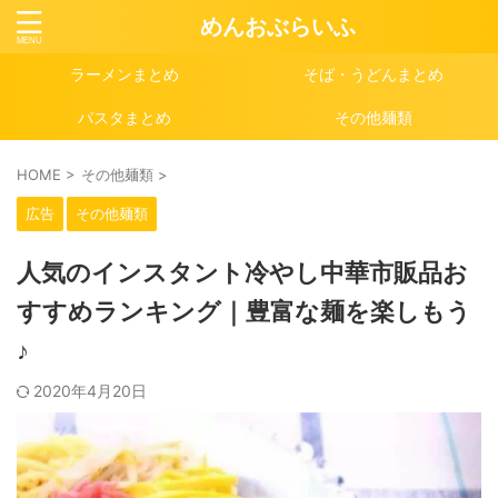
めんおぶらいふ
ラーメンまとめ
そば・うどんまとめ
パスタまとめ
その他麺類
HOME
>
その他麺類
>
広告
その他麺類
人気のインスタント冷やし中華市販品お
すすめランキング｜豊富な麺を楽しもう
♪
2020年4月20日