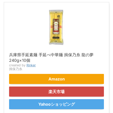
兵庫県手延素麺 手延べ中華麺 揖保乃糸 龍の夢
240g×10個
created by
Rinker
揖保乃糸
Amazon
楽天市場
Yahooショッピング