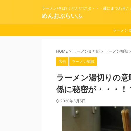
ラーメン/そば/うどん/パスタ・・・麺にまつわる
めんおぶらいふ
ラーメン
HOME
>
ラーメンまとめ
>
ラーメン知識
広告
ラーメン知識
ラーメン湯切りの意
係に秘密が・・・！
2020年5月5日