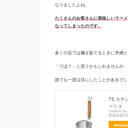
なりましたよね。
たくさんのお客さんに美味しいラーメ
なってしまった
のです。
多くの店では麺を茹でるときに
テボ
と
「てぼ？」と思うかもしれませんが、
誰でも一度は目にしたことがあるでし
TS ステ
ッシュ
created b
新越金網(Shi
Amazo