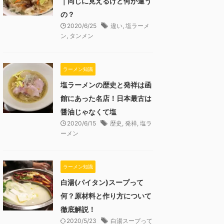
｜同じに見えるけど何が違う
の？
2020/6/25
違い
,
塩ラーメ
ン
,
タンメン
ラーメン知識
塩ラーメンの歴史と発祥は函
館にあった名店！日本最古は
醤油じゃなくて塩
2020/6/15
歴史
,
発祥
,
塩ラ
ーメン
ラーメン知識
白湯(パイタン)スープって
何？原材料と作り方について
徹底解説！
2020/5/23
白湯スープって