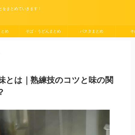
ことをまとめていきます！
まとめ
そば・うどんまとめ
パスタまとめ
そ
>
味とは｜熟練技のコツと味の関
？