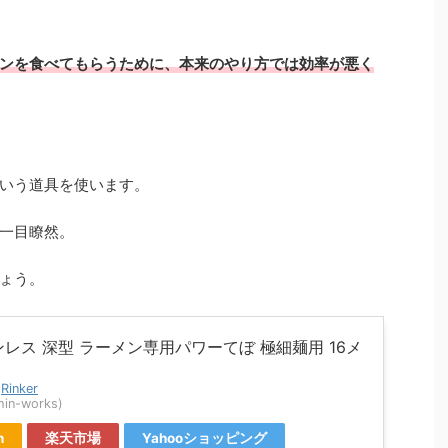
ンを食べてもらうために、
本来のやり方では効率が悪く
いう道具を使います。
一目瞭然。
ょう。
ンレス 深型 ラーメン専用パワーてぼ 極細麺用 16メ
y
Rinker
n-works)
n
楽天市場
Yahooショッピング