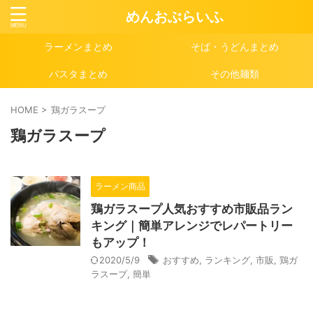
めんおぶらいふ
ラーメンまとめ
そば・うどんまとめ
パスタまとめ
その他麺類
HOME
>
鶏ガラスープ
鶏ガラスープ
ラーメン商品
鶏ガラスープ人気おすすめ市販品ラン
キング｜簡単アレンジでレパートリー
もアップ！
2020/5/9
おすすめ
,
ランキング
,
市販
,
鶏ガ
ラスープ
,
簡単