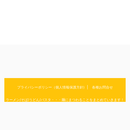
プライバシーポリシー（個人情報保護方針)
各種お問合せ
ラーメン/そば/うどん/パスタ・・・麺にまつわることをまとめていきます！
めんおぶらいふ
© 2026 めんおぶらいふ