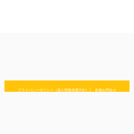
プライバシーポリシー（個人情報保護方針)
各種お問合せ
ラーメン/そば/うどん/パスタ・・・麺にまつわることをまとめていきます！
めんおぶらいふ
© 2026 めんおぶらいふ