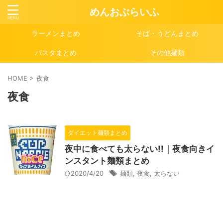
めんおぶらいふ
ラーメンまとめ
そば・うどんまとめ
パスタまとめ
その他麺類
HOME
>
夜食
夜食
ダイエット麺類まとめ
夜中に食べても太らない!!｜夜食向きイ
ンスタント麺類まとめ
2020/4/20
麺類
,
夜食
,
太らない