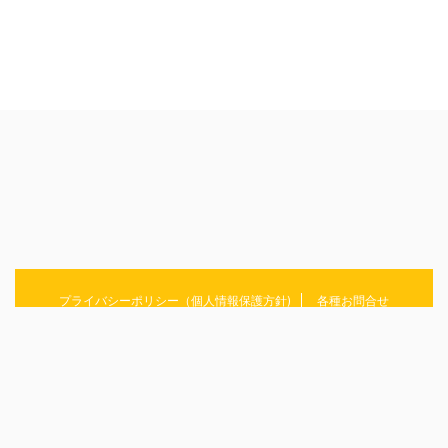
プライバシーポリシー（個人情報保護方針)
各種お問合せ
ラーメン/そば/うどん/パスタ・・・麺にまつわることをまとめていきます！
めんおぶらいふ
© 2026 めんおぶらいふ