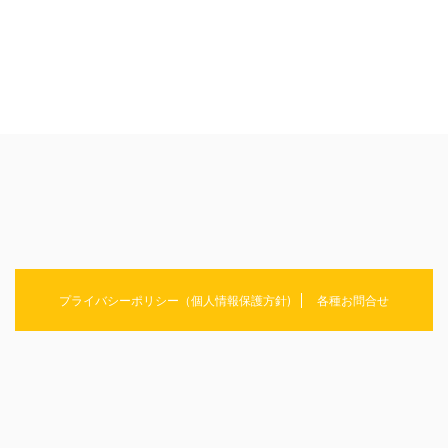
プライバシーポリシー（個人情報保護方針)
各種お問合せ
ラーメン/そば/うどん/パスタ・・・麺にまつわることをまとめていきます！
めんおぶらいふ
© 2026 めんおぶらいふ