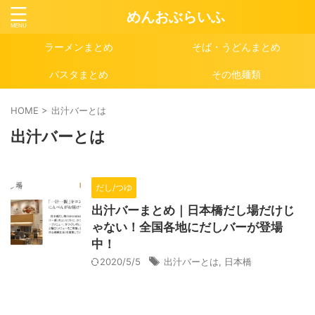
めんおぶらいふ
ラーメンまとめ
そば・うどんまとめ
パスタまとめ
その他麺類
HOME
>
出汁バーとは
出汁バーとは
だし/つゆ
出汁バーまとめ｜日本橋だし場だけじ
ゃない！全国各地にだしバーが登場
中！
2020/5/5
出汁バーとは
,
日本橋