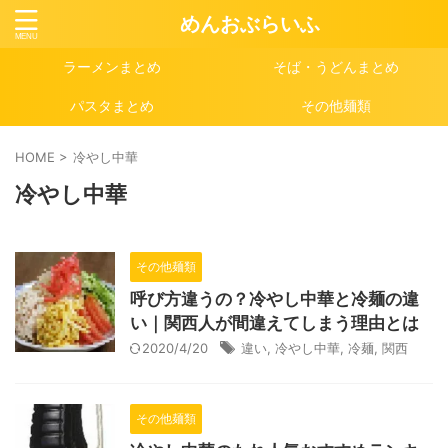
めんおぶらいふ
ラーメンまとめ
そば・うどんまとめ
パスタまとめ
その他麺類
HOME
>
冷やし中華
冷やし中華
その他麺類
呼び方違うの？冷やし中華と冷麺の違
い｜関西人が間違えてしまう理由とは
2020/4/20
違い
,
冷やし中華
,
冷麺
,
関西
その他麺類