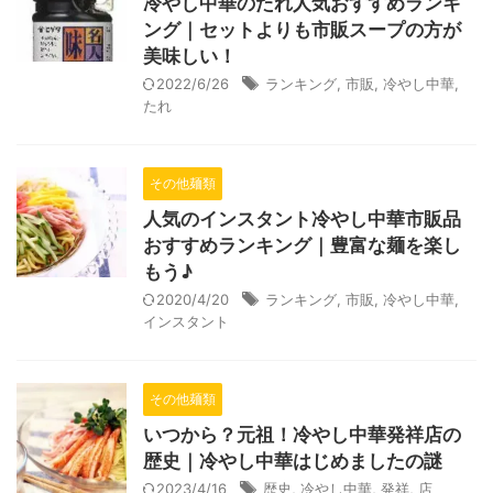
冷やし中華のたれ人気おすすめランキ
ング｜セットよりも市販スープの方が
美味しい！
2022/6/26
ランキング
,
市販
,
冷やし中華
,
たれ
その他麺類
人気のインスタント冷やし中華市販品
おすすめランキング｜豊富な麺を楽し
もう♪
2020/4/20
ランキング
,
市販
,
冷やし中華
,
インスタント
その他麺類
いつから？元祖！冷やし中華発祥店の
歴史｜冷やし中華はじめましたの謎
2023/4/16
歴史
,
冷やし中華
,
発祥
,
店