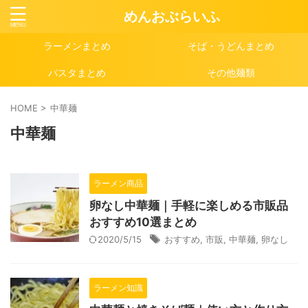
めんおぶらいふ
ラーメンまとめ
そば・うどんまとめ
パスタまとめ
その他麺類
HOME
>
中華麺
中華麺
ラーメン商品
卵なし中華麺｜手軽に楽しめる市販品
おすすめ10選まとめ
2020/5/15
おすすめ
,
市販
,
中華麺
,
卵なし
ラーメン知識