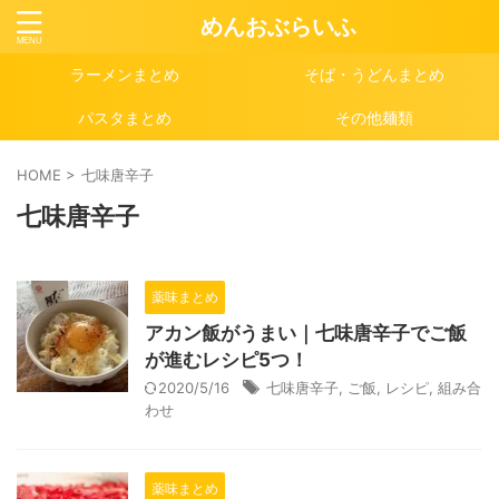
めんおぶらいふ
ラーメンまとめ
そば・うどんまとめ
パスタまとめ
その他麺類
HOME
>
七味唐辛子
七味唐辛子
薬味まとめ
アカン飯がうまい｜七味唐辛子でご飯
が進むレシピ5つ！
2020/5/16
七味唐辛子
,
ご飯
,
レシピ
,
組み合
わせ
薬味まとめ