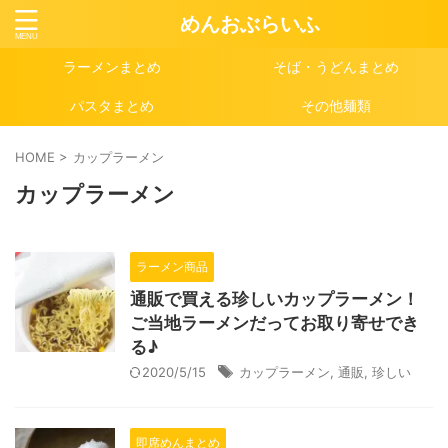
めんおぶらいふ
ラーメンまとめ
そば・うどんまとめ
パスタまとめ
その他麺類
HOME
>
カップラーメン
カップラーメン
ラーメン商品
通販で買える珍しいカップラーメン！
ご当地ラーメンだってお取り寄せでき
る♪
2020/5/15
カップラーメン
,
通販
,
珍しい
即席めんまとめ