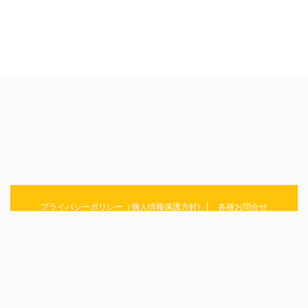
プライバシーポリシー（個人情報保護方針)
各種お問合せ
ラーメン/そば/うどん/パスタ・・・麺にまつわることをまとめていきます！
めんおぶらいふ
© 2026 めんおぶらいふ