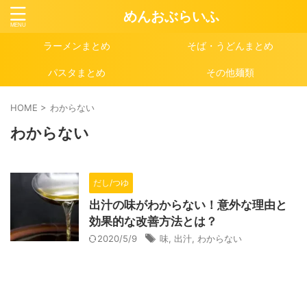
めんおぶらいふ
ラーメンまとめ
そば・うどんまとめ
パスタまとめ
その他麺類
HOME
>
わからない
わからない
だし/つゆ
出汁の味がわからない！意外な理由と
効果的な改善方法とは？
2020/5/9
味
,
出汁
,
わからない