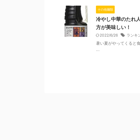
その他麺類
冷やし中華のたれ
方が美味しい！
2022/6/26
ランキ
暑い夏がやってくると食
...