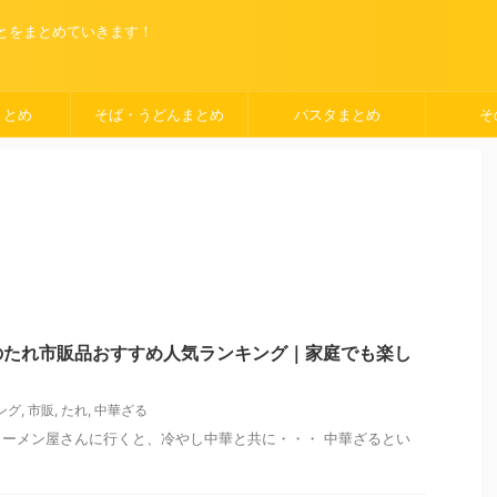
ことをまとめていきます！
まとめ
そば・うどんまとめ
パスタまとめ
そ
のたれ市販品おすすめ人気ランキング｜家庭でも楽し
ング
,
市販
,
たれ
,
中華ざる
ーメン屋さんに行くと、冷やし中華と共に・・・ 中華ざるとい