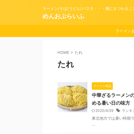
ラーメン/そば/うどん/パスタ・・・麺にまつわる
めんおぶらいふ
ラーメン
HOME
>
たれ
たれ
ラーメン商品
中華ざるラーメン
める暑い日の味方
2020/4/29
ランキ
東北地方では暑い時期ラ
...