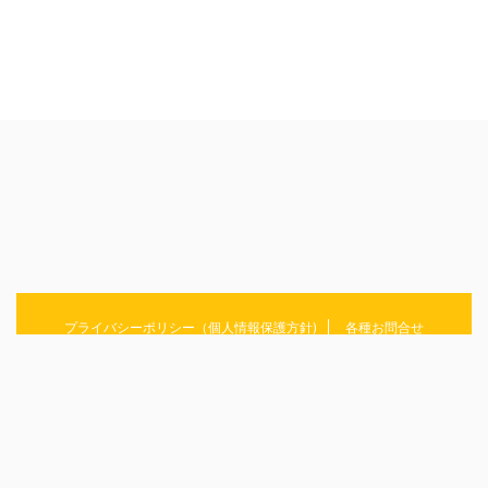
プライバシーポリシー（個人情報保護方針)
各種お問合せ
ラーメン/そば/うどん/パスタ・・・麺にまつわることをまとめていきます！
めんおぶらいふ
© 2026 めんおぶらいふ