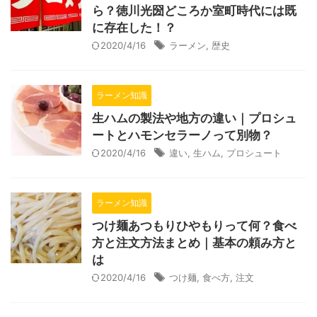
ら？徳川光圀どころか室町時代には既
に存在した！？
2020/4/16
ラーメン
,
歴史
ラーメン知識
生ハムの製法や地方の違い｜プロシュ
ートとハモンセラーノって別物？
2020/4/16
違い
,
生ハム
,
プロシュート
ラーメン知識
つけ麺あつもりひやもりって何？食べ
方と注文方法まとめ｜基本の頼み方と
は
2020/4/16
つけ麺
,
食べ方
,
注文