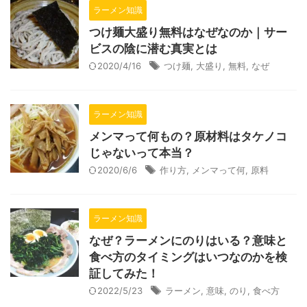
ラーメン知識
つけ麺大盛り無料はなぜなのか｜サー
ビスの陰に潜む真実とは
2020/4/16
つけ麺
,
大盛り
,
無料
,
なぜ
ラーメン知識
メンマって何もの？原材料はタケノコ
じゃないって本当？
2020/6/6
作り方
,
メンマって何
,
原料
ラーメン知識
なぜ？ラーメンにのりはいる？意味と
食べ方のタイミングはいつなのかを検
証してみた！
2022/5/23
ラーメン
,
意味
,
のり
,
食べ方