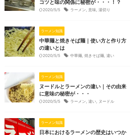
コツと味の関係に秘密が・・・！？
2020/5/5
ラーメン
,
意味
,
湯切り
ラーメン知識
中華麺と焼きそば麺｜使い方と作り方
の違いとは
2020/5/5
中華麺
,
焼きそば麺
,
違い
ラーメン知識
ヌードルとラーメンの違い｜その由来
に意味の秘密が・・・
2020/5/5
ラーメン
,
違い
,
ヌードル
ラーメン知識
日本におけるラーメンの歴史はいつか